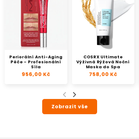
Periorální Anti-Aging
COSRX Ultimate
Péče - Profesionální
Výživná Rýžová Noční
Síla
Maska do Spa
Běžná
956,00 Kč
Běžná
758,00 Kč
cena
cena
Zobrazit vše