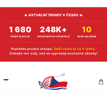
Přejít k
obsahu
🔥 AKTUÁLNÍ TRENDY V ČESKU 🔥
1 680
248K+
10
PRÁVĚ SLEDUJE
SPOKOJENÝCH UŽIVATELŮ
KUSŮ SKLADEM
Poptávka prudce stoupá.
Další várka až za 4 týdny.
Získejte ten svůj, než se vyprodají současné zásoby!
Koší